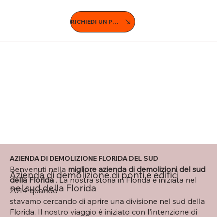
RICHIEDI UN PREVENTIVO
AZIENDA DI DEMOLIZIONE FLORIDA DEL SUD
Benvenuti nella
migliore azienda di demolizioni del sud
Azienda di demolizione di ponti e edifici
della Florida
. La nostra storia in Florida è iniziata nel
nel sud della Florida
2014 quando
stavamo cercando di aprire una divisione nel sud della
Florida. Il nostro viaggio è iniziato con l'intenzione di